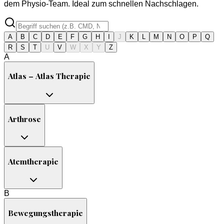
dem Physio-Team. Ideal zum schnellen Nachschlagen.
A
B
C
D
E
F
G
H
I
J
K
L
M
N
O
P
Q
R
S
T
U
V
W
X
Y
Z
A
Atlas – Atlas Therapie
Arthrose
Atemtherapie
B
Bewegungstherapie