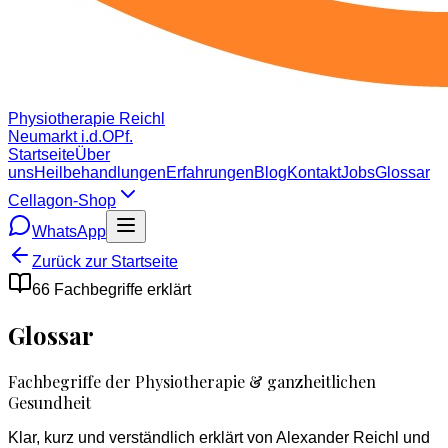
Physiotherapie Reichl
Neumarkt i.d.OPf.
Startseite
Über
uns
Heilbehandlungen
Erfahrungen
Blog
Kontakt
Jobs
Glossar
Cellagon-Shop
WhatsApp
Zurück zur Startseite
66 Fachbegriffe erklärt
Glossar
Fachbegriffe der Physiotherapie & ganzheitlichen
Gesundheit
Klar, kurz und verständlich erklärt von Alexander Reichl und